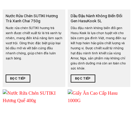
Nước Rửa Chén SUTIKI Hương
Dầu Đậu Nành Không Biến Đổi
Trà Xanh Chai 750g
Gen HasuKook 5L
Nước rửa chén SUTIKI hương trà
Dầu đậu nành không biến đổi gen
xanh được chiết xuất từ lá trà xanh tự
Hasu Kook là lựa chọn tuyệt vời cho
nhiên, mang đến khả năng làm sạch
bữa cơm gia đình Việt, mang đến sự
vượt trội. Công thức đặc biệt giúp loại
kết hợp hoàn hảo giữa chất lượng và
bỏ dầu mỡ và vết bẩn cứng đầu
hương vị. Được chiết xuất từ những
nhanh chóng, giúp chén đĩa luôn
hạt đậu nành tinh khiết của vùng
sạch bóng.
Amor, Nga, sản phẩm này không chỉ
giàu dinh dưỡng mà còn an toàn cho
sức khỏe.
ĐỌC TIẾP
ĐỌC TIẾP