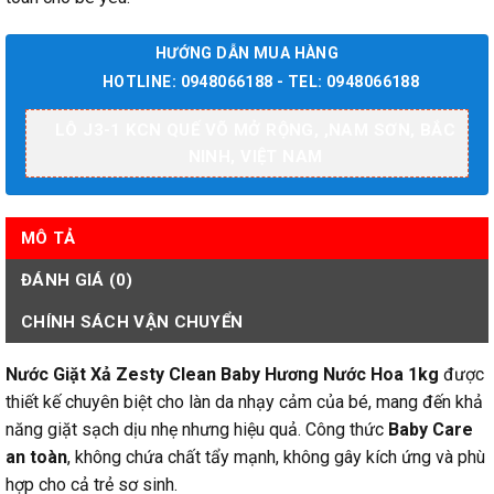
HƯỚNG DẪN MUA HÀNG
HOTLINE:
0948066188
- TEL:
0948066188
LÔ J3-1 KCN QUẾ VÕ MỞ RỘNG, ,NAM SƠN, BẮC
NINH, VIỆT NAM
MÔ TẢ
ĐÁNH GIÁ (0)
CHÍNH SÁCH VẬN CHUYỂN
Nước Giặt Xả Zesty Clean Baby Hương Nước Hoa 1kg
được
thiết kế chuyên biệt cho làn da nhạy cảm của bé, mang đến khả
năng giặt sạch dịu nhẹ nhưng hiệu quả. Công thức
Baby Care
an toàn
, không chứa chất tẩy mạnh, không gây kích ứng và phù
hợp cho cả trẻ sơ sinh.