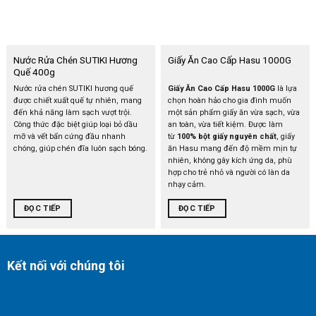
Nước Rửa Chén SUTIKI Hương
Giấy Ăn Cao Cấp Hasu 1000G
Quế 400g
Nước rửa chén SUTIKI hương quế
Giấy Ăn Cao Cấp Hasu 1000G
là lựa
được chiết xuất quế tự nhiên, mang
chọn hoàn hảo cho gia đình muốn
đến khả năng làm sạch vượt trội.
một sản phẩm giấy ăn vừa sạch, vừa
Công thức đặc biệt giúp loại bỏ dầu
an toàn, vừa tiết kiệm. Được làm
mỡ và vết bẩn cứng đầu nhanh
từ
100% bột giấy nguyên chất
, giấy
chóng, giúp chén đĩa luôn sạch bóng.
ăn Hasu mang đến độ mềm mịn tự
nhiên, không gây kích ứng da, phù
hợp cho trẻ nhỏ và người có làn da
nhạy cảm.
ĐỌC TIẾP
ĐỌC TIẾP
Kết nối với chúng tôi