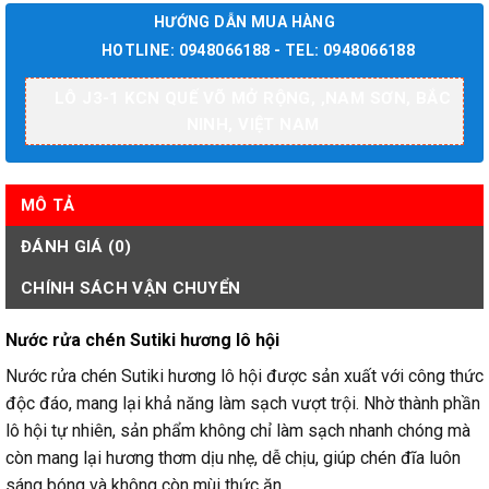
HƯỚNG DẪN MUA HÀNG
HOTLINE:
0948066188
- TEL:
0948066188
LÔ J3-1 KCN QUẾ VÕ MỞ RỘNG, ,NAM SƠN, BẮC
NINH, VIỆT NAM
MÔ TẢ
ĐÁNH GIÁ (0)
CHÍNH SÁCH VẬN CHUYỂN
Nước rửa chén Sutiki hương lô hội
Nước rửa chén Sutiki hương lô hội được sản xuất với công thức
độc đáo, mang lại khả năng làm sạch vượt trội. Nhờ thành phần
lô hội tự nhiên, sản phẩm không chỉ làm sạch nhanh chóng mà
còn mang lại hương thơm dịu nhẹ, dễ chịu, giúp chén đĩa luôn
sáng bóng và không còn mùi thức ăn.