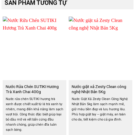
SẢN PHẨM TƯƠNG TỰ
Nước Rửa Chén SUTIKI Hương
Nước giặt xả Zesty Clean công
Trà Xanh Chai 400g
nghệ Nhật Bản 5Kg
Nước rửa chén SUTIKI hương trà
Nước Giặt Xả Zesty Clean Công Nghệ
xanh được chiết xuất từ lá trà xanh tự
Nhật Bản 5kg làm sạch mạnh mẽ,
nhiên, mang đến khả năng làm sạch
giữ màu bền đẹp và lưu hương lâu.
vượt trội. Công thức đặc biệt giúp loại
Phù hợp giặt tay – giặt máy, an toàn
bỏ dầu mỡ và vết bẩn cứng đầu
cho da, tiết kiệm cho cả gia đình.
nhanh chóng, giúp chén đĩa luôn
sạch bóng.