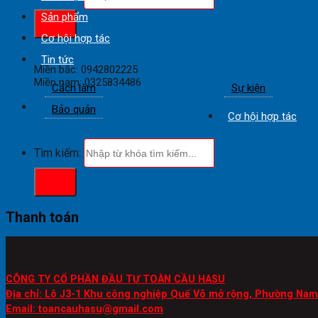
Sản phẩm
Cơ hội hợp tác
Tin tức
Miền bắc: 0942802225
Miền nam: 0325834486
Cách làm
Sự kiện
Bảo quản
Cơ hội hợp tác
Tìm kiếm:
Thanh toán
CÔNG TY CỔ PHẦN ĐẦU TƯ TOÀN CẦU HASU
Địa chỉ: Lô J3-1 Khu công nghiệp Quế Võ mở rộng, Phường Nam 
Email: toancauhasu@gmail.com