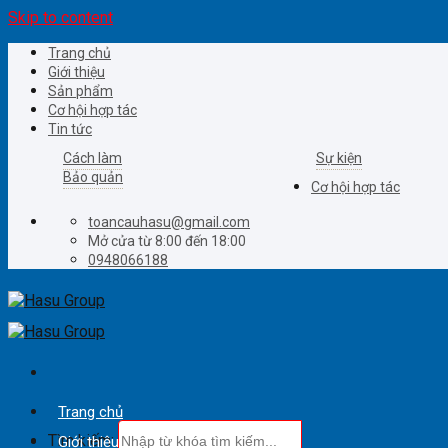
Skip to content
Trang chủ
Giới thiệu
Sản phẩm
Cơ hội hợp tác
Tin tức
Cách làm
Sự kiện
Bảo quản
Cơ hội hợp tác
toancauhasu@gmail.com
Mở cửa từ 8:00 đến 18:00
0948066188
Trang chủ
Tìm kiếm:
Giới thiệu